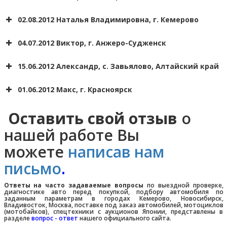
02.08.2012 Наталья Владимировна, г. Кемерово
04.07.2012 Виктор, г. Анжеро-Судженск
15.06.2012 Александр, с. Завьялово, Алтайский край
Сергей
01.06.2012 Макс, г. Красноярск
г. Томск
Оставить свой отзыв
о
Евгений
Красноярск
нашей работе Вы
Андрей
можете
написав нам
г. Кемерово
Алексей
письмо
.
г. Кемерово
Ответы на часто задаваемые вопросы
по выездной проверке,
диагностике авто перед покупкой, подбору автомобиля по
заданным параметрам в городах Кемерово, Новосибирск,
Владивосток, Москва, поставке под заказ автомобилей, мотоциклов
(мотобайков), спецтехники с аукционов Японии, представлены в
разделе
вопрос - ответ
нашего официального сайта.