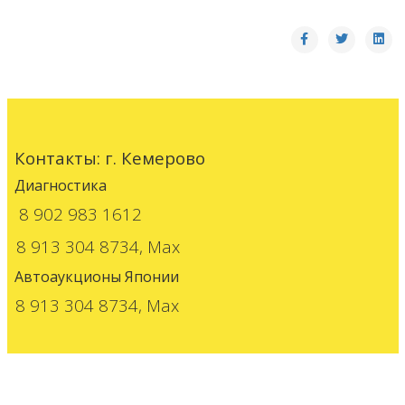
Александр
Антон
с. Завьялово, Алтайский крвай
г. Новокузнецк
Андрей
Наталья Владимировна
Виктор
г. Кемерово
г. Кемерово
г. Анжеро-Судженск
Контакты: г. Кемерово
Диагностика
8 902 983 1612
Макс
Александр
Александр
8 913 304 8734, Max
г. Красноярск
г. Новосибирск
г. Новосибирск
Автоаукционы Японии
8 913 304 8734, Max
Тамара
г. Северск (Томск)